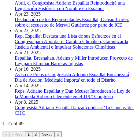
Abril, el Congresista Adriano Espaillat Reintroducirá una
Legislación Histórica con Nombre en Español
Apr 23, 2025
Declaración de los Representantes Espaillat, Ocasio-Cortez
sobre el secuestro de Merwil Gutiérrez por parte de ICE
Apr 23, 2025
Rep. Espaillat Destaca una Lista de sus Esfuerzos en el
Congreso para Abordar el Cambio Climático, Garantizar la
Justicia Ambiental e Impulsar Soluciones Climáticas
Apr 21, 2025
Espaillat, Bresnahan, Adams y Miller Introducen Proyecto de
Ley para Eliminar Barreras Injustas
Apr 16, 2025
Aviso de Prensa: Congresista Adriano Espaillat Encabezará
Día de Acción 'Medicaid Importa' en todo el Distrito
Apr 14, 2025
Reps. Adriano Espaillat y Dan Meuser Introducen la Ley de
la Moneda Roberto Clemente en el 119.º Congreso
Apr 3, 2025
Congresista Adriano Espaillat lanzará pódcast 'Tu Caucus' del
CHC
1
–
25
of
49
«
‹ Prev
1
2
Next ›
»