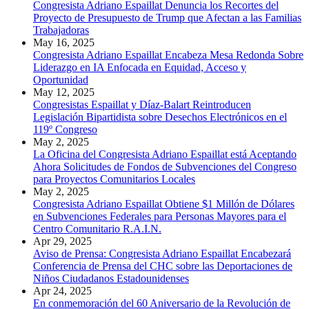
Congresista Adriano Espaillat Denuncia los Recortes del
Proyecto de Presupuesto de Trump que Afectan a las Familias
Trabajadoras
May 16, 2025
Congresista Adriano Espaillat Encabeza Mesa Redonda Sobre
Liderazgo en IA Enfocada en Equidad, Acceso y
Oportunidad
May 12, 2025
Congresistas Espaillat y Díaz-Balart Reintroducen
Legislación Bipartidista sobre Desechos Electrónicos en el
119º Congreso
May 2, 2025
La Oficina del Congresista Adriano Espaillat está Aceptando
Ahora Solicitudes de Fondos de Subvenciones del Congreso
para Proyectos Comunitarios Locales
May 2, 2025
Congresista Adriano Espaillat Obtiene $1 Millón de Dólares
en Subvenciones Federales para Personas Mayores para el
Centro Comunitario R.A.I.N.
Apr 29, 2025
Aviso de Prensa: Congresista Adriano Espaillat Encabezará
Conferencia de Prensa del CHC sobre las Deportaciones de
Niños Ciudadanos Estadounidenses
Apr 24, 2025
En conmemoración del 60 Aniversario de la Revolución de