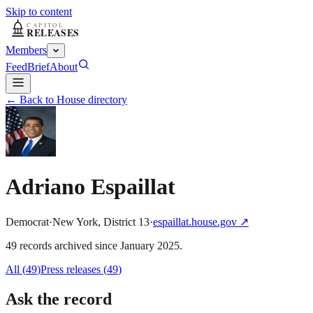
Skip to content
Members
Feed
Brief
About
← Back to House directory
Adriano Espaillat
Democrat
·
New York
,
District
13
·
espaillat.house.gov
↗
49
record
s
archived
since
January 2025
.
All (
49
)
Press releases
(
49
)
Ask the record