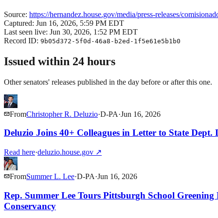
Source:
https://hernandez.house.gov/media/press-releases/comisionad
Captured:
Jun 16, 2026, 5:59 PM EDT
Last seen live:
Jun 30, 2026, 1:52 PM EDT
Record ID:
9b05d372-5f0d-46a8-b2ed-1f5e61e5b1b0
Issued within 24 hours
Other senators' releases published in the day before or after this one.
From
Christopher R. Deluzio
·
D
-
PA
·
Jun 16, 2026
Deluzio Joins 40+ Colleagues in Letter to State Dept
Read here
·
deluzio.house.gov
↗
From
Summer L. Lee
·
D
-
PA
·
Jun 16, 2026
Rep. Summer Lee Tours Pittsburgh School Greening P
Conservancy