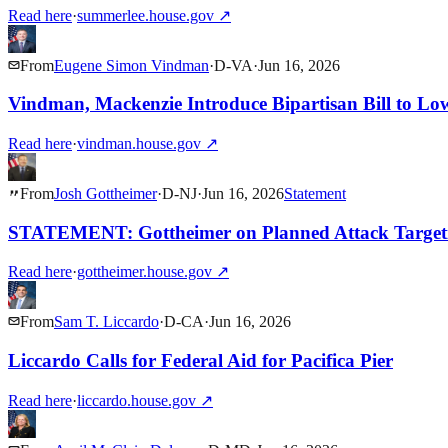
Read here
·
summerlee.house.gov
↗
From
Eugene Simon Vindman
·
D
-
VA
·
Jun 16, 2026
Vindman, Mackenzie Introduce Bipartisan Bill to Lo
Read here
·
vindman.house.gov
↗
From
Josh Gottheimer
·
D
-
NJ
·
Jun 16, 2026
Statement
STATEMENT: Gottheimer on Planned Attack Targetin
Read here
·
gottheimer.house.gov
↗
From
Sam T. Liccardo
·
D
-
CA
·
Jun 16, 2026
Liccardo Calls for Federal Aid for Pacifica Pier
Read here
·
liccardo.house.gov
↗