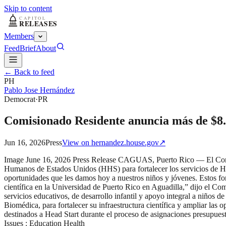
Skip to content
Members
Feed
Brief
About
← Back to feed
PH
Pablo Jose Hernández
Democrat
·
PR
Comisionado Residente anuncia más de $8.9
Jun 16, 2026
Press
View on
hernandez.house.gov
↗
Image June 16, 2026 Press Release CAGUAS, Puerto Rico — El Comis
Humanos de Estados Unidos (HHS) para fortalecer los servicios de He
oportunidades que les damos hoy a nuestros niños y jóvenes. Estos fo
científica en la Universidad de Puerto Rico en Aguadilla,” dijo el C
servicios educativos, de desarrollo infantil y apoyo integral a niños
Biomédica, para fortalecer su infraestructura científica y ampliar la
destinados a Head Start durante el proceso de asignaciones presupuest
Issues : Education Health