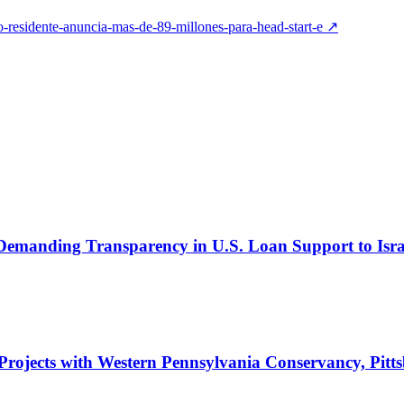
o-residente-anuncia-mas-de-89-millones-para-head-start-e
↗
. Demanding Transparency in U.S. Loan Support to Isra
rojects with Western Pennsylvania Conservancy, Pitts