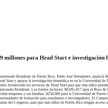
 millones para Head Start e investigación
ionado Residente de Puerto Rico, Pablo José Hernández, anunció $8,
ad Start y apoyar la investigación biomédica en en la Universidad de P
ndos fortalecerán los servicios de Head Start para que más niños pueda
omisionado Residente. Los fondos incluyen: $8,691,817 para el Boys & G
 de edad temprana y sus familias. $250,000 para la Universidad de Puert
s oportunidades de formación para estudiantes e investigadores. El Comi
arias del Congreso, para que más niños en Puerto Rico tengan acceso a 